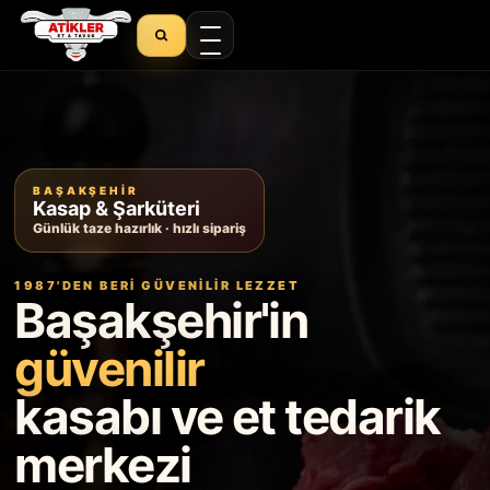
Site içinde ara
BAŞAKŞEHIR
Kasap & Şarküteri
Günlük taze hazırlık · hızlı sipariş
1987'DEN BERI GÜVENILIR LEZZET
Başakşehir'in
güvenilir
kasabı ve et tedarik
merkezi