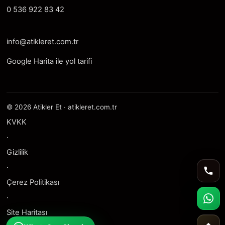
0 536 922 83 42
info@atikleret.com.tr
Google Harita ile yol tarifi
© 2026 Atikler Et · atikleret.com.tr
KVKK
·
Gizlilik
·
Telef
Çerez Politikası
·
What
Site Haritası