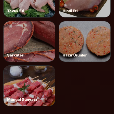
Tavuk Eti
Hindi Eti
Şarküteri
Hazır Ürünler
Mangal Dünyası